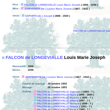
Père :
FALCON de LONGEVIALLE Louis Marie Joseph
( 1866 - 1936 )
Mère :
JERPHANION (de ) Louise Marie Jeanne
( 1867 - 1942 )
Union :
SAPORTA (de ) Joseph
( 1888 - 1920 )
FALCON de LONGEVIALLE Gabr
FALCON de LONGEVIALLE
Louis Marie Joseph
Naissance :
1866
Décès :
1936
Union :
JERPHANION (de ) Louise Marie Jeanne
( 1867 - 1942 )
Contrat de mariage :
25 octobre 1892
Mariage :
26 octobre 1892
Enfants :
FALCON de LONGEVIALLE Gabrielle
( 1893 - ? )
FALCON de LONGEVIALLE Marie
( 1895 - 1895 )
FALCON de LONGEVIALLE Maurice
( 1895 - ? )
FALCON de LONGEVIALLE Alban
( 1897 - ? )
FALCON de LONGEVIALLE Bernard
( 1899 - ? )
FALCON de LONGEVIALLE Yvonne
( 1901 - ? )
FALCON de LONGEVIALLE Paule
( 1905 - ? )