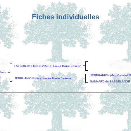
Fiches individuelles
FALCON de LONGEVIALLE Louis Marie Joseph
lban
JERPHANION (de ) Gabriel M
JERPHANION (de ) Louise Marie Jeanne
SANHARD de SASSELANGE (de