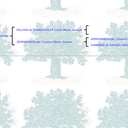
FALCON de LONGEVIALLE Louis Marie Joseph
ielle
JERPHANION (de ) Gabriel
JERPHANION (de ) Louise Marie Jeanne
SANHARD de SASSELANGE (d