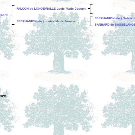
FALCON de LONGEVIALLE Louis Marie Joseph
rnard
JERPHANION (de ) Gabriel 
JERPHANION (de ) Louise Marie Jeanne
SANHARD de SASSELANGE (d
UVIÉ.