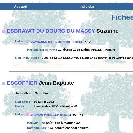
Accueil
Individus
Fiches
ESBRAYAT DU BOURG DU MASSY
Suzanne
Union :
CLAVIÈRES (de ) Dominique Florent
( ? - ? )
Mariage par contrat :
12 février 1725 Maître VINCENT, notaire
Note individuelle :
Fille de Louis ESBRAYAT, seigneur du Bourg, et de Louise du 
ESCOFFIER
Jean-Baptiste
Journalier au Tracollet
Naissance :
10 juillet 1792
Décès :
6 novembre 1859 à Planfoy 42
Union :
BRUNON Marie Catherine
( 1793 - ? )
Mariage :
28 août 1815 à Marlhes 42
Note familiale :
Ce couple eut sept enfants.