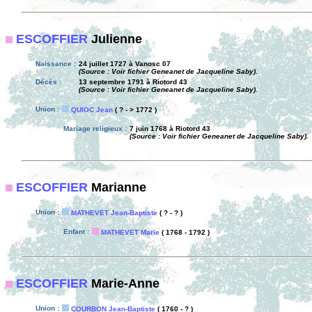
ESCOFFIER
Julienne
Naissance :
24 juillet 1727 à Vanosc 07
(Source : Voir fichier Geneanet de Jacqueline Saby).
Décès :
13 septembre 1791 à Riotord 43
(Source : Voir fichier Geneanet de Jacqueline Saby).
Union :
QUIOC Jean
( ? - > 1772 )
Mariage religieux :
7 juin 1768 à Riotord 43
(Source : Voir fichier Geneanet de Jacqueline Saby).
ESCOFFIER
Marianne
Union :
MATHEVET Jean-Baptiste
( ? - ? )
Enfant :
MATHEVET Marie
( 1768 - 1792 )
ESCOFFIER
Marie-Anne
Union :
COURBON Jean-Baptiste
( 1760 - ? )