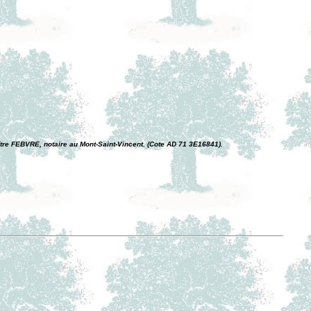
e FEBVRE, notaire au Mont-Saint-Vincent. (Cote AD 71 3E16841).