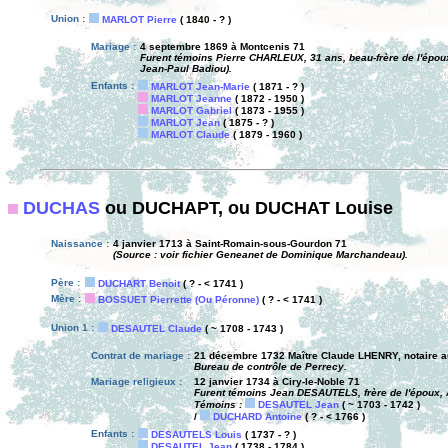
Union :
MARLOT Pierre
( 1840 - ? )
Mariage :
4 septembre 1869 à Montcenis 71
Furent témoins Pierre CHARLEUX, 31 ans, beau-frère de l'époux
Jean-Paul Badiou).
Enfants :
MARLOT Jean-Marie
( 1871 - ? )
MARLOT Jeanne
( 1872 - 1950 )
MARLOT Gabriel
( 1873 - 1955 )
MARLOT Jean
( 1875 - ? )
MARLOT Claude
( 1879 - 1960 )
DUCHAS
ou DUCHAPT, ou DUCHAT Louise
Naissance :
4 janvier 1713 à Saint-Romain-sous-Gourdon 71
(Source : voir fichier Geneanet de Dominique Marchandeau).
Père :
DUCHART Benoit
( ? - < 1741 )
Mère :
BOSSUET Pierrette (Ou Péronne)
( ? - < 1741 )
Union 1 :
DESAUTEL Claude
( ~ 1708 - 1743 )
Contrat de mariage :
21 décembre 1732 Maître Claude LHENRY, notaire au
Bureau de contrôle de Perrecy.
Mariage religieux :
12 janvier 1734 à Ciry-le-Noble 71
Furent témoins Jean DESAUTELS, frère de l'époux, A
Témoins :
DESAUTEL Jean
( ~ 1703 - 1742 )
/
DUCHARD Antoine
( ? - < 1766 )
Enfants :
DESAUTELS Louis
( 1737 - ? )
DESAUTEL Jean
( 1738 - 1784 )