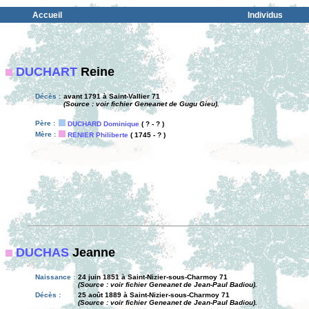
Accueil
Individus
DUCHART
Reine
Décès :
avant 1791 à Saint-Vallier 71
(Source : voir fichier Geneanet de Gugu Gieu).
Père :
DUCHARD Dominique
( ? - ? )
Mère :
RENIER Philiberte
( 1745 - ? )
DUCHAS
Jeanne
Naissance :
24 juin 1851 à Saint-Nizier-sous-Charmoy 71
(Source : voir fichier Geneanet de Jean-Paul Badiou).
Décès :
25 août 1889 à Saint-Nizier-sous-Charmoy 71
(Source : voir fichier Geneanet de Jean-Paul Badiou).