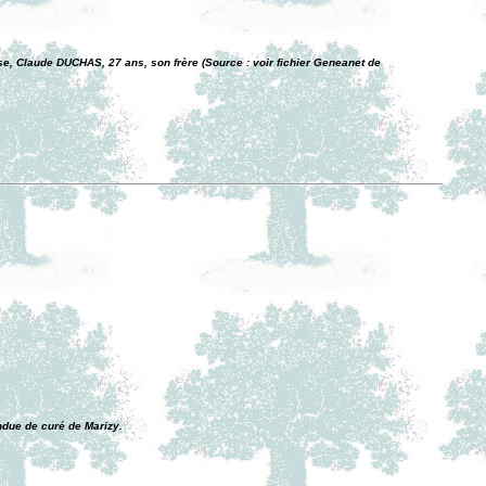
e, Claude DUCHAS, 27 ans, son frère (Source : voir fichier Geneanet de
ndue de curé de Marizy.