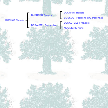
DUCHART Benoit
DUCHARD Antoine
BOSSUET Pierrette (Ou Péronne)
DUCHAT Claude
DESAUTELS François
DESAUTEL Françoise
MUGNIERE Anne