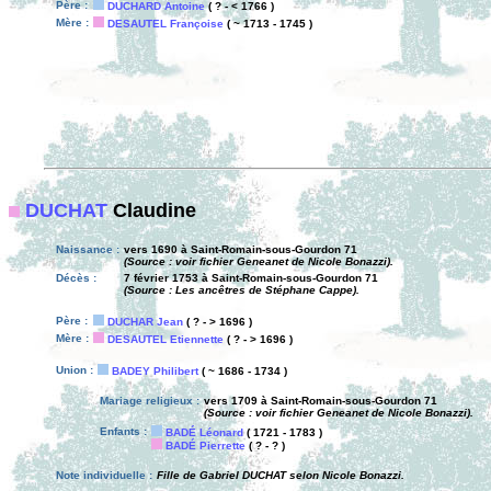
Père :
DUCHARD Antoine
( ? - < 1766 )
Mère :
DESAUTEL Françoise
( ~ 1713 - 1745 )
DUCHAT
Claudine
Naissance :
vers 1690 à Saint-Romain-sous-Gourdon 71
(Source : voir fichier Geneanet de Nicole Bonazzi).
Décès :
7 février 1753 à Saint-Romain-sous-Gourdon 71
(Source : Les ancêtres de Stéphane Cappe).
Père :
DUCHAR Jean
( ? - > 1696 )
Mère :
DESAUTEL Etiennette
( ? - > 1696 )
Union :
BADEY Philibert
( ~ 1686 - 1734 )
Mariage religieux :
vers 1709 à Saint-Romain-sous-Gourdon 71
(Source : voir fichier Geneanet de Nicole Bonazzi).
Enfants :
BADÉ Léonard
( 1721 - 1783 )
BADÉ Pierrette
( ? - ? )
Note individuelle :
Fille de Gabriel DUCHAT selon Nicole Bonazzi.