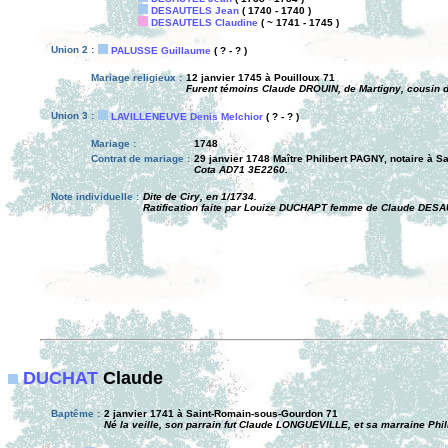
DESAUTELS Jean
( 1740 - 1740 )
DESAUTELS Claudine
( ~ 1741 - 1745 )
Union 2 :
PALUSSE Guillaume
( ? - ? )
Mariage religieux :
12 janvier 1745 à Pouilloux 71
Furent témoins Claude DROUIN, de Martigny, cousin d
Union 3 :
LAVILLENEUVE Denis Melchior
( ? - ? )
Mariage :
1748
Contrat de mariage :
29 janvier 1748 Maître Philibert PAGNY, notaire à Sai
Cota AD71 3E2260.
Note individuelle :
Dite de Ciry, en 1/1734.
Ratification faite par Louize DUCHAPT femme de Claude DESA
DUCHAT
Claude
Baptême :
2 janvier 1741 à Saint-Romain-sous-Gourdon 71
Né la veille, son parrain fut Claude LONGUEVILLE, et sa marraine Phi