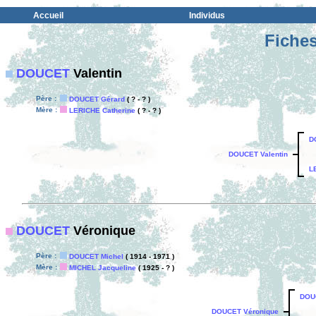
Accueil
Individus
Fiches
DOUCET
Valentin
Père :
DOUCET Gérard
( ? - ? )
Mère :
LERICHE Catherine
( ? - ? )
D
DOUCET Valentin
L
DOUCET
Véronique
Père :
DOUCET Michel
( 1914 - 1971 )
Mère :
MICHEL Jacqueline
( 1925 - ? )
DOU
DOUCET Véronique