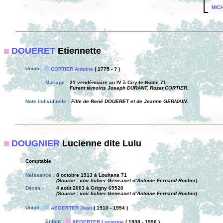
MICH
DOUERET
Etiennette
Union :
CORTIER Antoine
( 1775 - ? )
Mariage :
21 vendémiaire an IV à Ciry-le-Noble 71
Furent témoins Joseph DURANT, Rozet CORTIER.
Note individuelle :
Fille de René DOUERET et de Jeanne GERMAIN.
DOUGNIER
Lucienne dite Lulu
Comptable
Naissance :
8 octobre 1913 à Louhans 71
(Source : voir fichier Geneanet d’Antoine Fernand Rocher).
Décès :
4 août 2003 à Grigny 69520
(Source : voir fichier Geneanet d’Antoine Fernand Rocher).
Union :
AEGERTER Jean
( 1910 - 1954 )
Enfant :
AEGERTER Lucienne
( 1938 - 1996 )