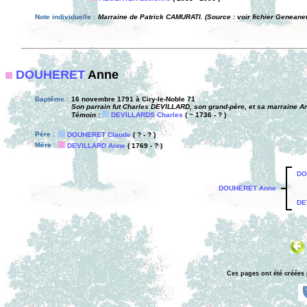
Note individuelle :
Marraine de Patrick CAMURATI. (Source : voir fichier Geneane
DOUHERET
Anne
Baptême :
16 novembre 1791 à Ciry-le-Noble 71
Son parrain fut Charles DEVILLARD, son grand-père, et sa marrain
Témoin :
DEVILLARDS Charles
( ~ 1736 - ? )
Père :
DOUHERET Claude
( ? - ? )
Mère :
DEVILLARD Anne
( 1769 - ? )
DO
DOUHERET Anne
DE
Ces pages ont été créées