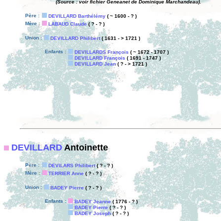
(Source : voir fichier Geneanet de Dominique Marchandeau).
Père :
DEVILLARD Barthélémy
( ~ 1600 - ? )
Mère :
LABAUD Claude
( ? - ? )
Union :
DEVILLARD Philibert
( 1631 - > 1721 )
Enfants :
DEVILLARDS François
( ~ 1672 - 1707 )
DEVILLARD François
( 1691 - 1747 )
DEVILLARD Jean
( ? - > 1721 )
DEVILLARD
Antoinette
Père :
DEVILARS Philibert
( ? - ? )
Mère :
TERRIER Anne
( ? - ? )
Union :
BADEY Pierre
( ? - ? )
Enfants :
BADEY Jeanne
( 1776 - ? )
BADEY Pierre
( ? - ? )
BADEY Joseph
( ? - ? )