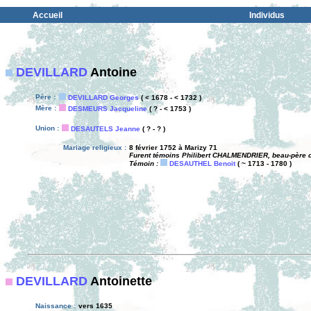
Accueil
Individus
DEVILLARD
Antoine
Père :
DEVILLARD Georges
( < 1678 - < 1732 )
Mère :
DESMEURS Jacqueline
( ? - < 1753 )
Union :
DESAUTELS Jeanne
( ? - ? )
Mariage religieux :
8 février 1752 à Marizy 71
Furent témoins Philibert CHALMENDRIER, beau-père de
Témoin :
DESAUTHEL Benoit
( ~ 1713 - 1780 )
DEVILLARD
Antoinette
Naissance :
vers 1635