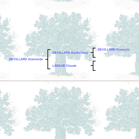
DEVILLARD François
DEVILLARD Barthélémy
DEVILLARD Antoinette
LABAUD Claude