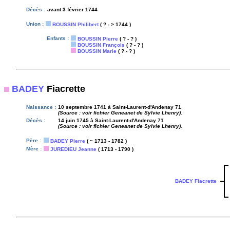
Décès :
avant 3 février 1744
Union :
BOUSSIN Philibert
( ? - > 1744 )
Enfants :
BOUSSIN Pierre
( ? - ? )
BOUSSIN François
( ? - ? )
BOUSSIN Marie
( ? - ? )
BADEY
Fiacrette
Naissance :
10 septembre 1741 à Saint-Laurent-d'Andenay 71
(Source : voir fichier Geneanet de Sylvie Lhenry).
Décès :
14 juin 1745 à Saint-Laurent-d'Andenay 71
(Source : voir fichier Geneanet de Sylvie Lhenry).
Père :
BADEY Pierre
( ~ 1713 - 1782 )
Mère :
JUREDIEU Jeanne
( 1713 - 1790 )
BADEY Fiacrette