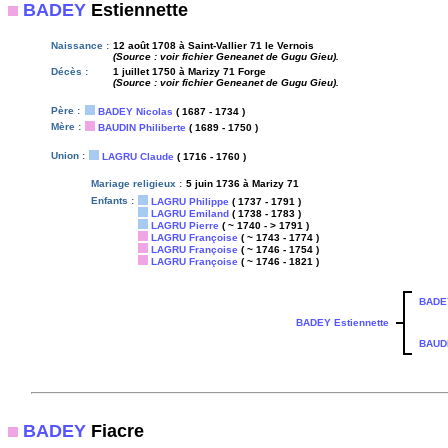
BADEY
Estiennette
Naissance :
12 août 1708 à Saint-Vallier 71 le Vernois
(Source : voir fichier Geneanet de Gugu Gieu).
Décès :
1 juillet 1750 à Marizy 71 Forge
(Source : voir fichier Geneanet de Gugu Gieu).
Père :
BADEY Nicolas
( 1687 - 1734 )
Mère :
BAUDIN Philiberte
( 1689 - 1750 )
Union :
LAGRU Claude
( 1716 - 1760 )
Mariage religieux :
5 juin 1736 à Marizy 71
Enfants :
LAGRU Philippe
( 1737 - 1791 )
LAGRU Emiland
( 1738 - 1783 )
LAGRU Pierre
( ~ 1740 - > 1791 )
LAGRU Françoise
( ~ 1743 - 1774 )
LAGRU Françoise
( ~ 1746 - 1754 )
LAGRU Françoise
( ~ 1746 - 1821 )
BADEY
BADEY Estiennette
BAUDI
BADEY
Fiacre