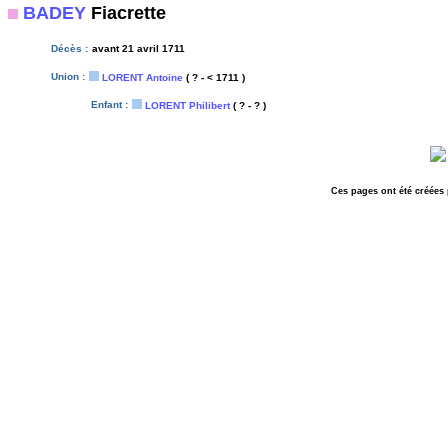
BADEY
Fiacrette
Décès :
avant 21 avril 1711
Union :
LORENT Antoine
( ? - < 1711 )
Enfant :
LORENT Philibert
( ? - ? )
Ces pages ont été créées