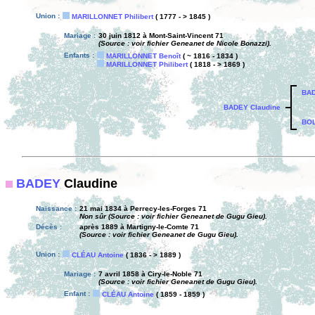
Union :
MARILLONNET Philibert
( 1777 - > 1845 )
Mariage :
30 juin 1812 à Mont-Saint-Vincent 71
(Source : voir fichier Geneanet de Nicole Bonazzi).
Enfants :
MARILLONNET Benoît
( ~ 1816 - 1834 )
MARILLONNET Philibert
( 1818 - > 1869 )
BAD
BADEY Claudine
BOL
BADEY
Claudine
Naissance :
21 mai 1834 à Perrecy-les-Forges 71
Non sûr (Source : voir fichier Geneanet de Gugu Gieu).
Décès :
après 1889 à Martigny-le-Comte 71
(Source : voir fichier Geneanet de Gugu Gieu).
Union :
CLÉAU Antoine
( 1836 - > 1889 )
Mariage :
7 avril 1858 à Ciry-le-Noble 71
(Source : voir fichier Geneanet de Gugu Gieu).
Enfant :
CLÉAU Antoine
( 1859 - 1859 )