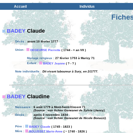
Accueil
Individus
Fiches
BADEY
Claude
Décès :
avant 10 février 1777
Union :
DEGEURSE Pierrette
( 1744 - > an VII )
Mariage religieux :
27 février 1753 à Marizy 71
Enfant :
BADEY Jeanne
( ? - ? )
Note individuelle :
Dit vivant laboureur à Sury, en 2/1777.
BADEY
Claudine
Naissance :
6 août 1779 à Mont-Saint-Vincent 71
(Source : voir fichier Geneanet de Sylvie Lhenry).
Décès :
après 3 novembre 1834
(Source : voir fichier Geneanet de Nicole Bonazzi).
Père :
BADEY Claude
( 1745 - 1823 )
Mère :
BOLUSSET Marie-Anne
( ~ 1740 - 1826 )