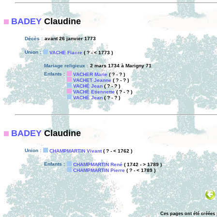
BADEY
Claudine
Décès :
avant 26 janvier 1773
Union :
VACHE Fiacre
( ? - < 1773 )
Mariage religieux :
2 mars 1734 à Marigny 71
Enfants :
VACHER Marie
( ? - ? )
VACHET Jeanne
( ? - ? )
VACHÉ Jean
( ? - ? )
VACHÉ Etiennette
( ? - ? )
VACHÉ Jean
( ? - ? )
BADEY
Claudine
Union :
CHAMPMARTIN Vivant
( ? - < 1762 )
Enfants :
CHAMPMARTIN René
( 1742 - > 1789 )
CHAMPMARTIN Pierre
( ? - < 1789 )
Ces pages ont été créées