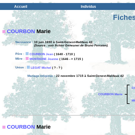
Accueil
Individus
Fiches
COURBON
Marie
Naissance :
10 juin 1690 à Saint-Genest-Malifaux 42
(Source : voir fichier Geneanet de Bruno Ferraton).
Père :
COURBON Jean
( 1640 - 1710 )
Mère :
MONTAGNE Jeanne
( 1646 - > 1715 )
Union :
LEGAT Michel
( ? - ? )
Mariage religieux :
22 novembre 1715 à Saint-Genest-Malifaux 42
C
COURBON Marie
M
COURBON
Marie