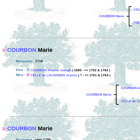
COU
COURBON Marie
FRE
COURBON
Marie
Naissance :
1718
Père :
COURBON Antoine Joseph
( 1685 - <> 1752 & 1764 )
Mère :
CELLE de LOLAGNIER Jeanne
( ? - <> 1761 & 1764 )
COURBON An
COURBON Marie
CELLE de L
COURBON
Marie
Naissance :
vers 1720