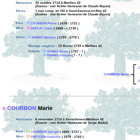
Naissance :
16 octobre 1714 à Marlhes 42
(Source : voir fichier Geneanet de Claude Royon).
Décès :
1 jour comp. an VIII à Saint-Sauveur-en-Rue 42
(Source : voir fichier Geneanet de Claude Royon).
Père :
COURBON Pierre
( 1678 - 1721 )
Mère :
DUPLAY Vitale
( 1688 - > 1735 )
Union :
DUMAS Maurice
( 1705 - 1775 )
Mariage religieux :
15 février 1735 à Marlhes 42
Enfants :
DUMAS Denis
( 1737 - ? )
DUMAS Joseph
( ? - ? )
COURBON Marie
COURBON
Marie
Naissance :
8 novembre 1714 à Saint-Genest-Malifaux 42
(Source : voir fichier Geneanet de Serge Badol).
Père :
COURBON Joseph
( 1665 - 1727 )
Mère :
FREYCON Gabrielle
( 1679 - 1762 )