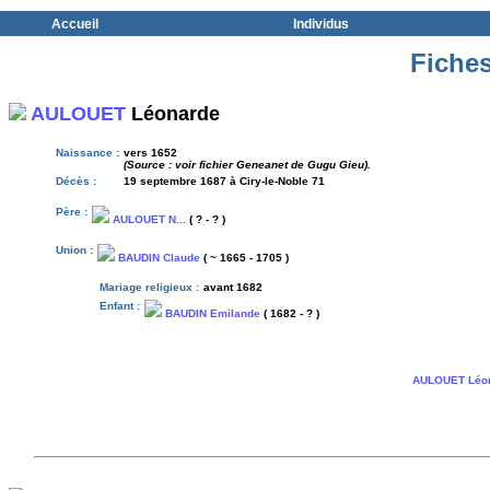
Accueil
Individus
Fiches
AULOUET
Léonarde
Naissance :
vers 1652
(Source : voir fichier Geneanet de Gugu Gieu).
Décès :
19 septembre 1687 à Ciry-le-Noble 71
Père :
AULOUET N...
( ? - ? )
Union :
BAUDIN Claude
( ~ 1665 - 1705 )
Mariage religieux :
avant 1682
Enfant :
BAUDIN Emilande
( 1682 - ? )
AULOUET Léo