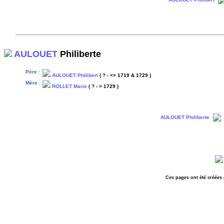
AULOUET
Philiberte
Père :
AULOUET Philibert
( ? - <> 1719 & 1729 )
Mère :
ROLLET Marie
( ? - > 1729 )
AULOUET Philiberte
Ces pages ont été créées