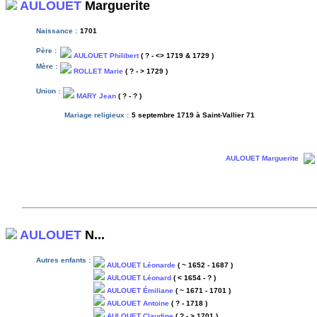
AULOUET
Marguerite
Naissance :
1701
Père :
AULOUET Philibert
( ? - <> 1719 & 1729 )
Mère :
ROLLET Marie
( ? - > 1729 )
Union :
MARY Jean
( ? - ? )
Mariage religieux :
5 septembre 1719 à Saint-Vallier 71
AULOUET Marguerite
AULOUET
N...
Autres enfants :
AULOUET Léonarde
( ~ 1652 - 1687 )
AULOUET Léonard
( < 1654 - ? )
AULOUET Émiliane
( ~ 1671 - 1701 )
AULOUET Antoine
( ? - 1718 )
AULOUET Claudine
( ? - > 1701 )