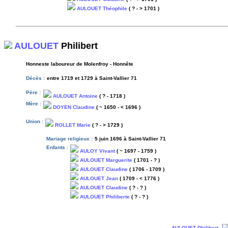
AULOUET Théophile
( ? - > 1701 )
AULOUET
Philibert
Honneste laboureur de Molenfroy - Honnête
Décès :
entre 1719 et 1729 à Saint-Vallier 71
Père :
AULOUET Antoine
( ? - 1718 )
Mère :
DOYEN Claudine
( ~ 1650 - < 1696 )
Union :
ROLLET Marie
( ? - > 1729 )
Mariage religieux :
5 juin 1696 à Saint-Vallier 71
Enfants :
AULOY Vivant
( ~ 1697 - 1759 )
AULOUET Marguerite
( 1701 - ? )
AULOUET Claudine
( 1706 - 1709 )
AULOUET Jean
( 1709 - < 1776 )
AULOUET Claudine
( ? - ? )
AULOUET Philiberte
( ? - ? )
AULOUET Philibert