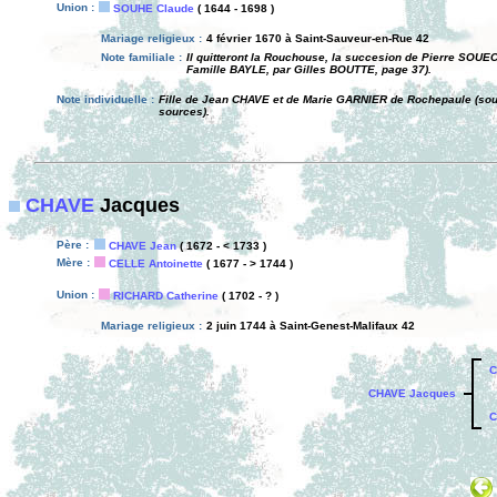
Union :
SOUHE Claude
( 1644 - 1698 )
Mariage religieux :
4 février 1670 à Saint-Sauveur-en-Rue 42
Note familiale :
Il quitteront la Rouchouse, la succesion de Pierre SOUEC
Famille BAYLE, par Gilles BOUTTE, page 37).
Note individuelle :
Fille de Jean CHAVE et de Marie GARNIER de Rochepaule (sour
sources).
CHAVE
Jacques
Père :
CHAVE Jean
( 1672 - < 1733 )
Mère :
CELLE Antoinette
( 1677 - > 1744 )
Union :
RICHARD Catherine
( 1702 - ? )
Mariage religieux :
2 juin 1744 à Saint-Genest-Malifaux 42
C
CHAVE Jacques
C