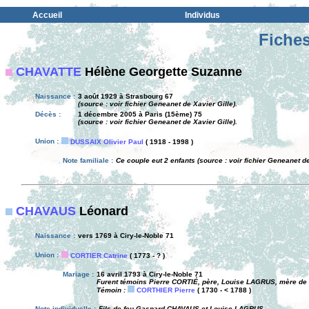
Accueil
Individus
Fiches
CHAVATTE
Hélène Georgette Suzanne
Naissance :
3 août 1929 à Strasbourg 67
(source : voir fichier Geneanet de Xavier Gille).
Décès :
1 décembre 2005 à Paris (15ème) 75
(source : voir fichier Geneanet de Xavier Gille).
Union :
DUSSAIX Olivier Paul
( 1918 - 1998 )
Note familiale :
Ce couple eut 2 enfants (source : voir fichier Geneanet de
CHAVAUS
Léonard
Naissance :
vers 1769 à Ciry-le-Noble 71
Union :
CORTIER Catrine
( 1773 - ? )
Mariage :
16 avril 1793 à Ciry-le-Noble 71
Furent témoins Pierre CORTIÉ, père, Louise LAGRUS, mère de 
Témoin :
CORTHIER Pierre
( 1730 - < 1788 )
Note individuelle :
Fils de feu Gaspard CHAVAUS et Louise LAGRUS.