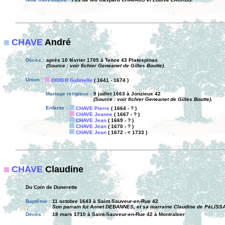
CHAVE
André
Décès :
après 10 février 1705 à Tence 43 Platespinas
(Source : voir fichier Geneanet de Gilles Boutte).
Union :
DIDIER Gabrielle
( 1641 - 1674 )
Mariage religieux :
9 juillet 1663 à Jonzieux 42
(Source : voir fichier Geneanet de Gilles Boutte).
Enfants :
CHAVE Pierre
( 1664 - ? )
CHAVE Jeanne
( 1667 - ? )
CHAVE Jean
( 1669 - ? )
CHAVE Jean
( 1670 - ? )
CHAVE Jean
( 1672 - < 1733 )
CHAVE
Claudine
Du Coin de Dunerette
Baptême :
11 octobre 1643 à Saint-Sauveur-en-Rue 42
Son parrain fut Annet DEBANNES, et sa marraine Claudine de PéLISS
Décès :
18 mars 1710 à Saint-Sauveur-en-Rue 42 à Montrabier