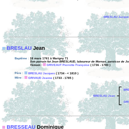
BRESLAU Jacque
BRESLAU
Jean
Baptême :
16 mars 1761 à Marigny 71
Son parrain fut Jean BRESLAUD, laboureur de Mornan, paroisse de Jonc
Témoin :
GRIVEAUT Pierrette Françoise
( 1736 - 1780 )
Père :
BRESLAU Jacques
( 1734 - < 1810 )
Mère :
GRIVAUD Jeanne
( 1733 - 1785 )
BRE
BRESLAU Jean
GRI
BRESSEAU
Dominique