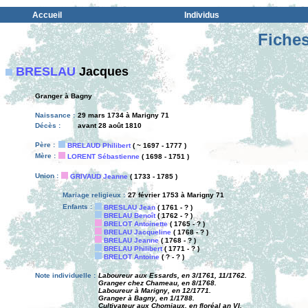
Accueil
Individus
Fiches
BRESLAU
Jacques
Granger à Bagny
Naissance :
29 mars 1734 à Marigny 71
Décès :
avant 28 août 1810
Père :
BRELAUD Philibert
( ~ 1697 - 1777 )
Mère :
LORENT Sébastienne
( 1698 - 1751 )
Union :
GRIVAUD Jeanne
( 1733 - 1785 )
Mariage religieux :
27 février 1753 à Marigny 71
Enfants :
BRESLAU Jean
( 1761 - ? )
BRELAU Benoît
( 1762 - ? )
BRELOT Antoinette
( 1765 - ? )
BRELAU Jacqueline
( 1768 - ? )
BRELAU Jeanne
( 1768 - ? )
BRELAU Philibert
( 1771 - ? )
BRELOT Antoine
( ? - ? )
Note individuelle :
Laboureur aux Essards, en 3/1761, 11/1762.
Granger chez Chameau, en 8/1768.
Laboureur à Marigny, en 12/1771.
Granger à Bagny, en 1/1788.
Cultivateur aux Chomiaux, en floréal an VI.