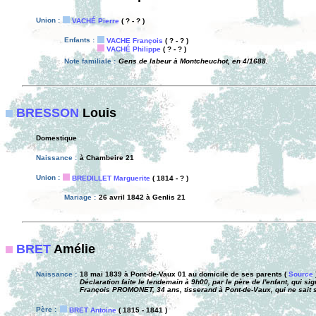
Union :
VACHÉ Pierre
( ? - ? )
Enfants :
VACHE François
( ? - ? )
VACHÉ Philippe
( ? - ? )
Note familiale :
Gens de labeur à Montcheuchot, en 4/1688.
BRESSON
Louis
Domestique
Naissance :
à Chambeire 21
Union :
BREDILLET Marguerite
( 1814 - ? )
Mariage :
26 avril 1842 à Genlis 21
BRET
Amélie
Naissance :
18 mai 1839 à Pont-de-Vaux 01 au domicile de ses parents (
Source
Déclaration faite le lendemain à 9h00, par le père de l'enfant, qui 
François PROMONET, 34 ans, tisserand à Pont-de-Vaux, qui ne sait s
Père :
BRET Antoine
( 1815 - 1841 )