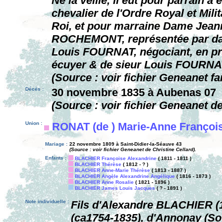
Né la veille, il eut pour parrain 
chevalier de l'Ordre Royal et Mil
Roi, et pour marraine Dame Je
ROCHEMONT, représentée par da
Louis FOURNAT, négociant, en p
écuyer & de sieur Louis FOURNAT p
(Source : voir fichier Geneanet fa
Décès :
30 novembre 1835 à Aubenas 07
(Source : voir fichier Geneanet d
Union :
RONAT (de ) Marie-Anne François
Mariage :
22 novembre 1809 à Saint-Didier-la-Séauve 43
(Source : voir fichier Geneanet de Christine Cellard).
Enfants :
BLACHIER Françoise Alexandrine
( 1811 - 1811 )
BLACHIER Thérèse
( 1812 - ? )
BLACHIER Anne-Marie Thérèse
( 1813 - 1887 )
BLACHIER Angèle Alexandrine Angélique
( 1816 - 1873 )
BLACHIER Anne Rosalie
( 1821 - 1896 )
BLACHIER James Louis Jacques
( ? - 1891 )
Note individuelle :
Fils d'Alexandre BLACHIER (1
(ca1754-1835), d'Annonay (Sou