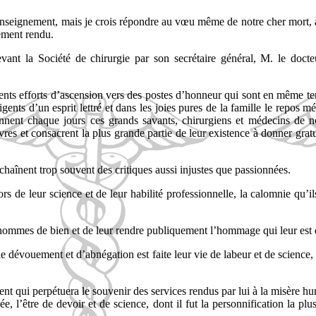
enseignement, mais je crois répondre au vœu même de notre cher mort, à
lement rendu.
vant la Société de chirurgie par son secrétaire général, M. le doct
lents efforts d’ascension vers des postes d’honneur qui sont en même tem
nts d’un esprit lettré et dans les joies pures de la famille le repos mé
nent chaque jours ces grands savants, chirurgiens et médecins de nos 
uvres et consacrent la plus grande partie de leur existence à donner grat
haînent trop souvent des critiques aussi injustes que passionnées.
 de leur science et de leur habilité professionnelle, la calomnie qu’il
s hommes de bien et de leur rendre publiquement l’hommage qui leur est 
dévouement et d’abnégation est faite leur vie de labeur et de science, 
 qui perpétuera le souvenir des services rendus par lui à la misère hu
e, l’être de devoir et de science, dont il fut la personnification la plus