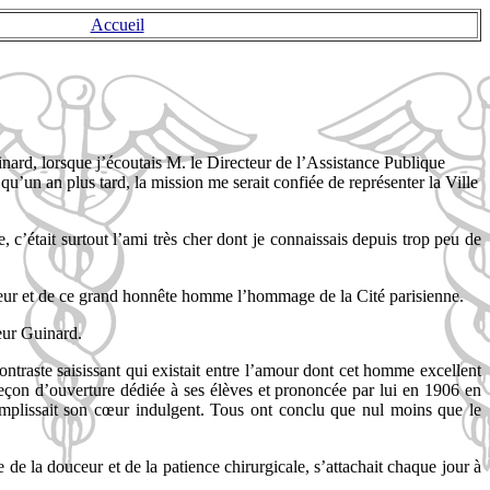
Accueil
inard, lorsque j’écoutais M. le Directeur de l’Assistance Publique
’un an plus tard, la mission me serait confiée de représenter la Ville
e, c’était surtout l’ami très cher dont je connaissais depuis trop peu de
illeur et de ce grand honnête homme l’hommage de la Cité parisienne.
teur Guinard.
ontraste saisissant qui existait entre l’amour dont cet homme excellent
 leçon d’ouverture dédiée à ses élèves et prononcée par lui en 1906 en
 remplissait son cœur indulgent. Tous ont conclu que nul moins que le
e de la douceur et de la patience chirurgicale, s’attachait chaque jour à