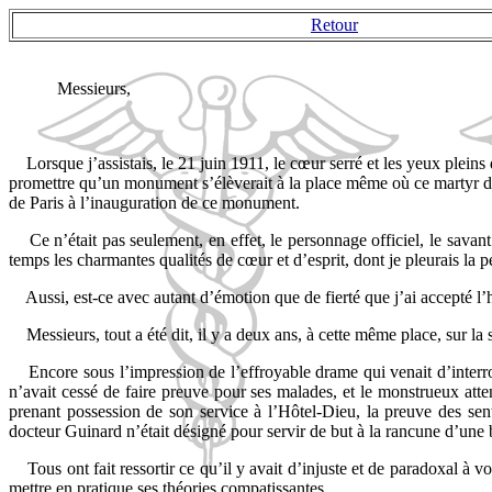
Retour
Messieurs,
Lorsque j’assistais, le 21 juin 1911, le cœur serré et les yeux plei
promettre qu’un monument s’élèverait à la place même où ce martyr de l
de Paris à l’inauguration de ce monument.
Ce n’était pas seulement, en effet, le personnage officiel, le savant
temps les charmantes qualités de cœur et d’esprit, dont je pleurais la pe
Aussi, est-ce avec autant d’émotion que de fierté que j’ai accepté 
Messieurs, tout a été dit, il y a deux ans, à cette même place, sur la
Encore sous l’impression de l’effroyable drame qui venait d’interro
n’avait cessé de faire preuve pour ses malades, et le monstrueux atte
prenant possession de son service à l’Hôtel-Dieu, la preuve des sent
docteur Guinard n’était désigné pour servir de but à la rancune d’une 
Tous ont fait ressortir ce qu’il y avait d’injuste et de paradoxal à 
mettre en pratique ses théories compatissantes.