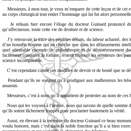
Messieurs, à mon tour, je veux m’emparer de cette leçon et de cet 
au corps chirurgical tout entier l’hommage qui lui fut alors personnel
Je relisais hier encore l’éloge du docteur Guinard prononcé de
qu’affectueuse, toute cette vie de droiture et de science.
J’y retrouvais la trace des pénibles débuts, du labeur acharné, des 
d’un honnête homme qui ne cherche que dans les délassements intellige
quel admirable exemple de philanthropie et de désintéressement don
facilement conquérir la fortune, restent toujours les serviteurs des pa
science incomparable.
C’est cependant contre ces modèles de devoir et de bonté que se déc
Pendant qu’ils ne songent qu’à prodiguer aux malheureux les trésors
assassin.
Messieurs, c’est à nous qu’il appartient de protester au nom de ce
Nous qui les voyons à l’œuvre, nous qui savons de quelle somme de 
qu’ils soient lâchement frappés pour proclamer hautement la vérité.
Aussi, en élevant à la mémoire du docteur Guinard ce beau monument
voulu honorer, mais c’est dans la noble fonction qu’il a si bien exercé