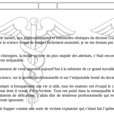
ns de larmes, aux impressionnantes et solennelles obsèques du docteur Gu
a science venait de tomber lâchement assassiné, je ne me doutais pas qu
 chirurgien, la noble victime du plus stupide des attentats, c’était encor
rte irréparable.
l’honneur de venir apporter aujourd’hui à la mémoire de ce grand trava
 science, sur la probité professionnelle et sur l’inépuisable bonté du doc
mpre si brusquement une vie si utile, tous les orateurs ont évoqué le c
ntat dont il venait d’être victime. Tous ont puisé dans la remarquable
iments de délicatesse, j’allais dire de tendresse professionnelle qui
brute ignorante.
voir frapper comme une sorte de victime expiatoire qui s’étant fait l’apôtr