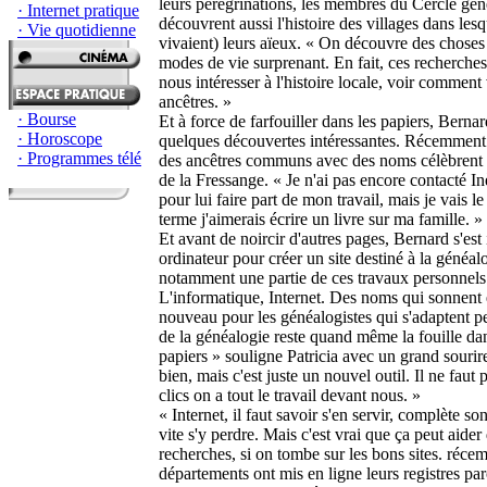
leurs pérégrinations, les membres du Cercle gé
· Internet pratique
découvrent aussi l'histoire des villages dans les
· Vie quotidienne
vivaient) leurs aïeux. « On découvre des choses 
modes de vie surprenant. En fait, ces recherche
nous intéresser à l'histoire locale, voir comment
ancêtres. »
· Bourse
Et à force de farfouiller dans les papiers, Berna
· Horoscope
quelques découvertes intéressantes. Récemment 
· Programmes télé
des ancêtres communs avec des noms célèbrent
de la Fressange. « Je n'ai pas encore contacté I
pour lui faire part de mon travail, mais je vais le 
terme j'aimerais écrire un livre sur ma famille. »
Et avant de noircir d'autres pages, Bernard s'est 
ordinateur pour créer un site destiné à la généa
notamment une partie de ces travaux personnels
L'informatique, Internet. Des noms qui sonnent 
nouveau pour les généalogistes qui s'adaptent pet
de la généalogie reste quand même la fouille da
papiers » souligne Patricia avec un grand sourire.
bien, mais c'est juste un nouvel outil. Il ne faut
clics on a tout le travail devant nous. »
« Internet, il faut savoir s'en servir, complète so
vite s'y perdre. Mais c'est vrai que ça peut aider
recherches, si on tombe sur les bons sites. réce
départements ont mis en ligne leurs registres paro