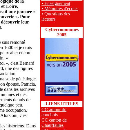
ogique de la
• Enseignement
et-Loire,
• Mémoires d'écoles
sait une journée «
• Questions des
ouverte ». Pour
lecteurs
 découvrir leur
.
Cybercommunes
2005
e suis remonté
en 1600 et je crois
 peux aller encore
in. »
oi », c'est Bernard
d, une des figures
sociation
aise de généalogie.
on épouse, Patricia,
lle dans les archives
mmunes et des
ements depuis de
LIENS UTILES
quelque peu.
CC autour du
mme occupation.
couchois
Alors oui, c'est
CC canton de
Chauffailles
es historiens. Dans