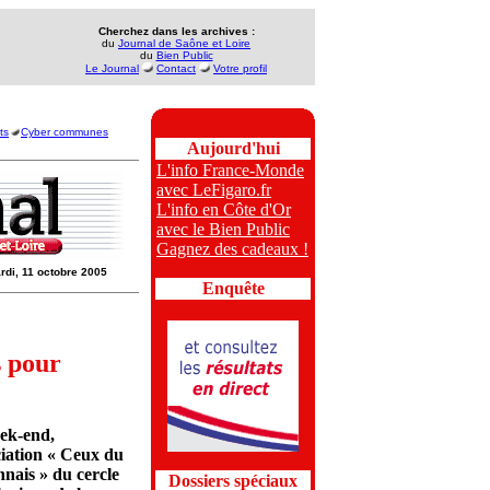
Cherchez dans les archives :
du
Journal de Saône et Loire
du
Bien Public
Le Journal
Contact
Votre profil
ts
Cyber communes
Aujourd'hui
L'info France-Monde
avec LeFigaro.fr
L'info en Côte d'Or
avec le Bien Public
Gagnez des cadeaux !
rdi, 11 octobre 2005
Enquête
s pour
ek-end,
ciation « Ceux du
nais » du cercle
Dossiers spéciaux