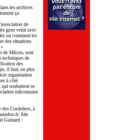
dans les archives
comment ça
'association de
des gens venir avec
aire ou comment les
er des situations
 »
on de Mâcon, sont
s techniques de
ification des
, il faut, en plus
icte organisation
ser à côté
x qui souhaitent se
ssociation mâconnaise
 des Cordeliers, à
nadoo.fr. Site
rd Guinard :