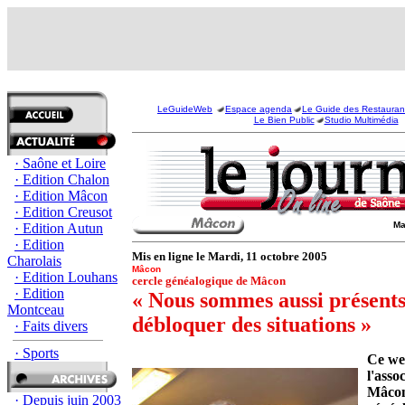
LeGuideWeb
Espace agenda
Le Guide des Restauran
Le Bien Public
Studio Multimédia
· Saône et Loire
· Edition Chalon
· Edition Mâcon
· Edition Creusot
Ma
· Edition Autun
· Edition
Mis en ligne le Mardi, 11 octobre 2005
Charolais
Mâcon
· Edition Louhans
cercle généalogique de Mâcon
· Edition
« Nous sommes aussi présent
Montceau
débloquer des situations »
· Faits divers
· Sports
Ce we
l'asso
Mâcon
· Depuis juin 2003