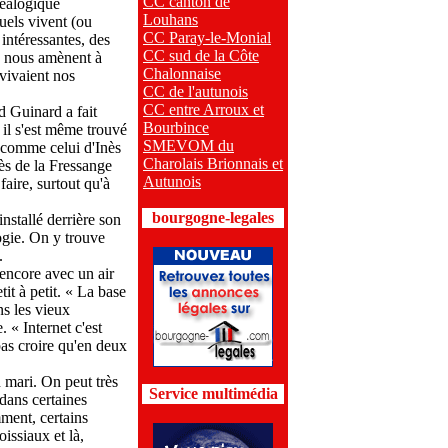
CC canton de
néalogique
Louhans
quels vivent (ou
CC Paray-le-Monial
intéressantes, des
CC sud de la Côte
s nous amènent à
Chalonnaise
 vivaient nos
CC de l'autunois
CC entre Arroux et
rd Guinard a fait
Bourbince
il s'est même trouvé
SMEVOM du
 comme celui d'Inès
Charolais Brionnais et
nès de la Fressange
Autunois
faire, surtout qu'à
bourgogne-legales
installé derrière son
logie. On y trouve
.
encore avec un air
it à petit. « La base
ns les vieux
 « Internet c'est
 pas croire qu'en deux
n mari. On peut très
Service multimédia
 dans certaines
mment, certains
issiaux et là,