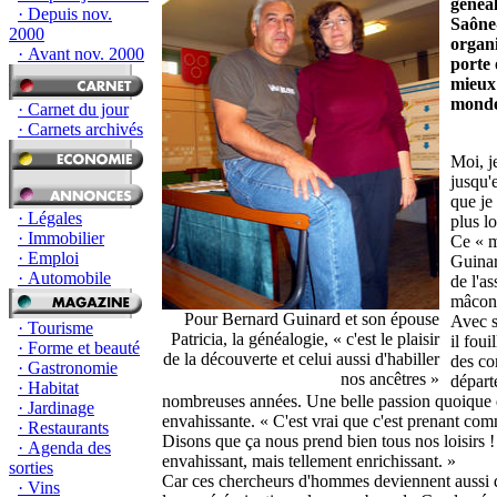
généal
· Depuis nov.
Saône-
2000
organi
· Avant nov. 2000
porte 
mieux
monde
· Carnet du jour
· Carnets archivés
Moi, j
jusqu'
que je
· Légales
plus lo
· Immobilier
Ce « m
· Emploi
Guinar
· Automobile
de l'as
mâconn
Pour Bernard Guinard et son épouse
Avec s
· Tourisme
Patricia, la généalogie, « c'est le plaisir
il foui
· Forme et beauté
de la découverte et celui aussi d'habiller
des co
· Gastronomie
nos ancêtres »
départ
· Habitat
nombreuses années. Une belle passion quoique 
· Jardinage
envahissante. « C'est vrai que c'est prenant co
· Restaurants
Disons que ça nous prend bien tous nos loisirs ! 
· Agenda des
envahissant, mais tellement enrichissant. »
sorties
Car ces chercheurs d'hommes deviennent aussi d
· Vins