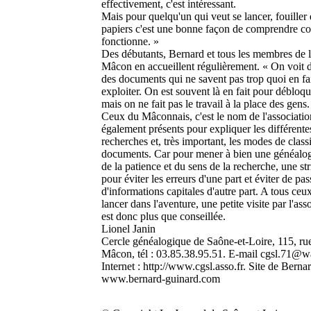
effectivement, c'est intéressant.
Mais pour quelqu'un qui veut se lancer, fouiller 
papiers c'est une bonne façon de comprendre 
fonctionne. »
Des débutants, Bernard et tous les membres de l
Mâcon en accueillent régulièrement. « On voit 
des documents qui ne savent pas trop quoi en f
exploiter. On est souvent là en fait pour débloqu
mais on ne fait pas le travail à la place des gens.
Ceux du Mâconnais, c'est le nom de l'associati
également présents pour expliquer les différente
recherches et, très important, les modes de class
documents. Car pour mener à bien une généalogie
de la patience et du sens de la recherche, une str
pour éviter les erreurs d'une part et éviter de pas
d'informations capitales d'autre part. A tous ceu
lancer dans l'aventure, une petite visite par l'a
est donc plus que conseillée.
Lionel Janin
Cercle généalogique de Saône-et-Loire, 115, rue
Mâcon, tél : 03.85.38.95.51. E-mail cgsl.71@wa
Internet : http://www.cgsl.asso.fr. Site de Berna
www.bernard-guinard.com