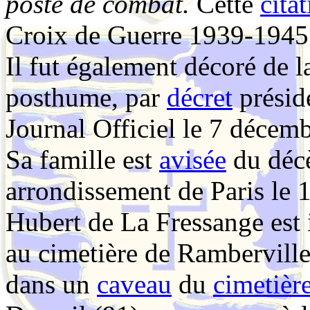
poste de combat.
Cette
cita
Croix de Guerre 1939-1945 
Il fut également décoré de la
posthume, par
décret
préside
Journal Officiel le 7 décem
Sa famille est
avisée
du décè
arrondissement de Paris le
Hubert de La Fressange est
au cimetière de Ramberville
dans un
caveau
du
cimetièr