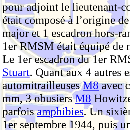
pour adjoint le lieutenant-
était composé à l’origine d
major et 1 escadron hors-r
1er RMSM était équipé de ma
Le 1er escadron du 1er RMS
Stuart
. Quant aux 4 autres e
automitrailleuses
M8
avec 
mm
, 3 obusiers
M8
Howitze
parfois
amphibies
. Un sixiè
1er septembre 1944, puis un