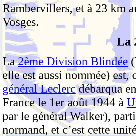
Rambervillers, et à
23 km
au
Vosges.
La 
La
2ème Division Blindée
(
elle est aussi nommée) est, o
général Leclerc
débarqua en
France le 1er août 1944 à
U
par le général Walker), par
normand, et c’est cette unit