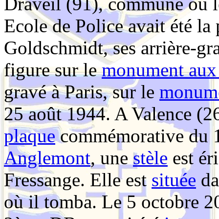
Draveil (91), commune où 
Ecole de Police avait été la 
Goldschmidt, ses arrière-gr
figure sur le
monument aux
gravé à Paris, sur le
monum
25 août
1944. A
Valence (26
plaque
commémorative du 1e
Anglemont
, une
stèle
est ér
Fressange. Elle est
située
da
où il tomba. Le 5 octobre 