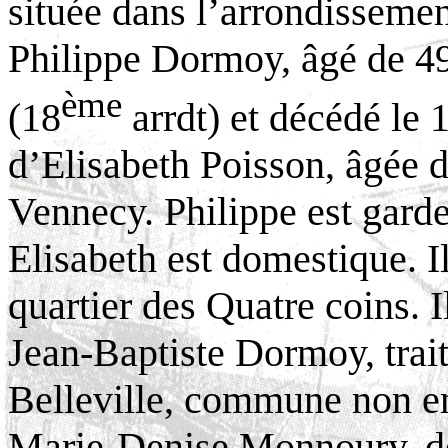
située dans l’arrondissement
Philippe
Dormoy, âgé de 49
ème
(18
arrdt) et décédé le 
d’Elisabeth Poisson, âgée d
Vennecy. Philippe est garde 
Elisabeth est domestique. I
quartier des Quatre coins. I
Jean-Baptiste Dormoy, trait
Belleville, commune non en
Marie-Denise Monnoury, dé