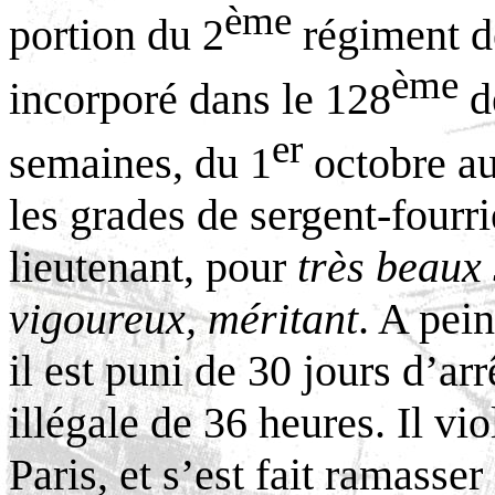
ème
portion du 2
régiment de
ème
incorporé dans le 128
d
er
semaines, du 1
octobre au
les grades de sergent-fourri
lieutenant, pour
très beaux 
vigoureux, méritant
. A pei
il est puni de 30 jours d’ar
illégale de 36 heures. Il vio
Paris, et s’est fait ramasse