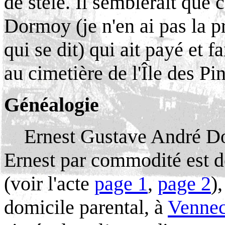
de stèle. Il semblerait que 
Dormoy (je n'en ai pas la p
qui se dit) qui ait payé et 
au cimetière de l'Île des Pin
Généalogie
Ernest Gustave André Do
Ernest par commodité est 
(voir l'acte
page 1
,
page 2
)
domicile parental, à
Venne