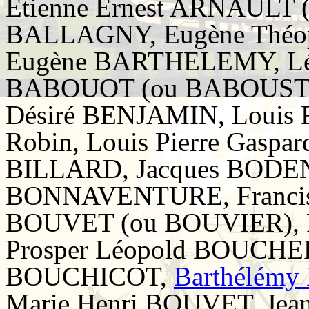
Etienne Ernest ARNAULT 
BALLAGNY, Eugène Théop
Eugène BARTHELEMY, Léo
BABOUOT (ou BABOUST),
Désiré BENJAMIN, Louis
Robin, Louis Pierre Gaspa
BILLARD, Jacques BODEN
BONNAVENTURE, Francis
BOUVET (ou BOUVIER), F
Prosper Léopold BOUCHER
BOUCHICOT,
Barthélém
Marie Henri BOUVET, Jea