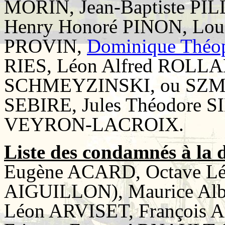
MORIN, Jean-Baptiste PILL
Henry Honoré PINON, Loui
PROVIN,
Dominique Théo
RIES, Léon Alfred ROL
SCHMEYZINSKI, ou SZMEJ
SEBIRE, Jules Théodore S
VEYRON-LACROIX.
Liste des condamnés à la 
Eugène ACARD, Octave L
AIGUILLON), Maurice Alb
Léon ARVISET, François 