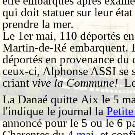
être embarqués après exame
qui doit statuer sur leur éta
prendre la mer.
Le 1er mai, 110 déportés en
Martin-de-Ré embarquent. Il
déportés en provenance du d
ceux-ci, Alphonse ASSI se 
criant
vive la Commune!
L
La Danaé quitte Aix le 5 m
l'indique le journal la
Petite
annoncé pour le 5 ou le 6 pa
Charentes du
4 mai
, et con