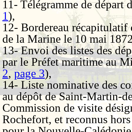
11- Télégramme de départ de
1
),
12- Bordereau récapitulatif 
de la Marine le 10 mai 1872
13- Envoi des listes des dé
par le Préfet maritime au Mi
2
,
page 3
),
14- Liste nominative des co
au dépôt de Saint-Martin-de
Commission de visite désign
Rochefort, et reconnus hors
pour la Nouvelle-Calédonie