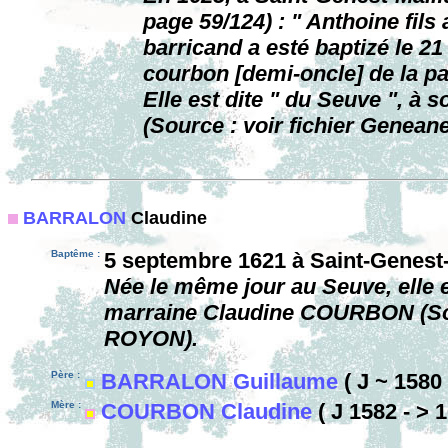
page 59/124) : " Anthoine fils
barricand a esté baptizé le 2
courbon [demi-oncle] de la pa
Elle est dite " du Seuve ", à 
(Source : voir fichier Genean
BARRALON
Claudine
Baptême :
5 septembre 1621 à Saint-Genest-
Née le même jour au Seuve, elle 
marraine Claudine COURBON (Sour
ROYON).
Père :
BARRALON Guillaume
( J ~ 1580 
Mère :
COURBON Claudine
( J 1582 - > 1