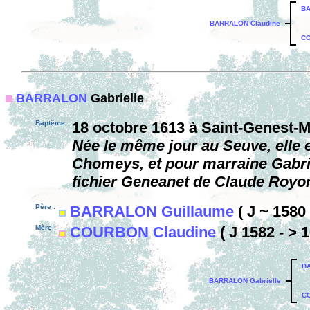
BA
BARRALON Claudine
CO
BARRALON
Gabrielle
Baptême :
18 octobre 1613 à Saint-Genest-M
Née le même jour au Seuve, elle
Chomeys, et pour marraine Gabri
fichier Geneanet de Claude Royon
Père :
BARRALON Guillaume
( J ~ 1580 
Mère :
COURBON Claudine
( J 1582 - > 1
BA
BARRALON Gabrielle
CO