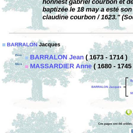
honnest gabriel courbon et de
baptizée le 18 may a esté son
claudine courbon / 1623." (So
BARRALON
Jacques
Père :
BARRALON Jean
( 1673 - 1714 )
Mère :
MASSARDIER Anne
( 1680 - 1745 
B
BARRALON Jacques
M
Ces pages ont été créées