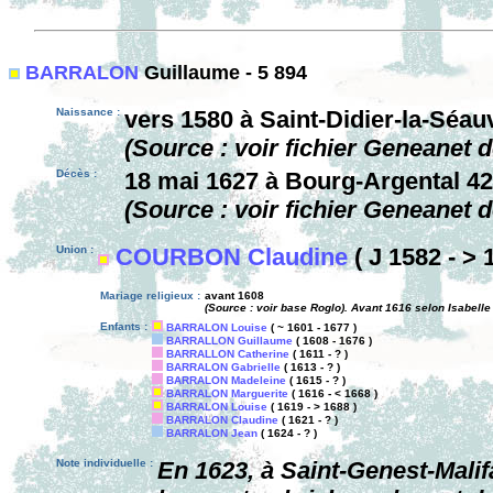
BARRALON
Guillaume - 5 894
Naissance :
vers 1580 à Saint-Didier-la-Séau
(Source : voir fichier Geneanet 
Décès :
18 mai 1627 à Bourg-Argental 42
(Source : voir fichier Geneanet 
Union :
COURBON Claudine
( J 1582 - > 
Mariage religieux :
avant 1608
(Source : voir base Roglo). Avant 1616 selon Isabell
Enfants :
BARRALON Louise
( ~ 1601 - 1677 )
BARRALLON Guillaume
( 1608 - 1676 )
BARRALLON Catherine
( 1611 - ? )
BARRALON Gabrielle
( 1613 - ? )
BARRALON Madeleine
( 1615 - ? )
BARRALON Marguerite
( 1616 - < 1668 )
BARRALON Louise
( 1619 - > 1688 )
BARRALON Claudine
( 1621 - ? )
BARRALON Jean
( 1624 - ? )
Note individuelle :
En 1623, à Saint-Genest-Malifa