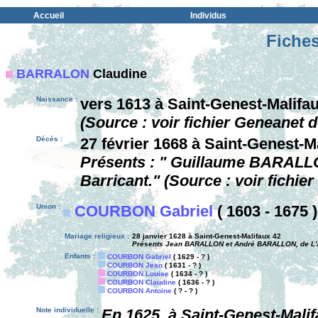
Accueil
Individus
Fiches
BARRALON
Claudine
Naissance :
vers 1613 à Saint-Genest-Malifa
(Source : voir fichier Geneanet 
Décès :
27 février 1668 à Saint-Genest-M
Présents : " Guillaume BARAL
Barricant." (Source : voir fichi
Union :
COURBON Gabriel
( 1603 - 1675 )
Mariage religieux :
28 janvier 1628 à Saint-Genest-Malifaux 42
Présents Jean BARALLON et André BARALLON, de L'A
Enfants :
COURBON Gabriel
( 1629 - ? )
COURBON Jean
( 1631 - ? )
COURBON Louise
( 1634 - ? )
COURBON Claudine
( 1636 - ? )
COURBON Antoine
( ? - ? )
Note individuelle :
En 1625, à Saint-Genest-Malif