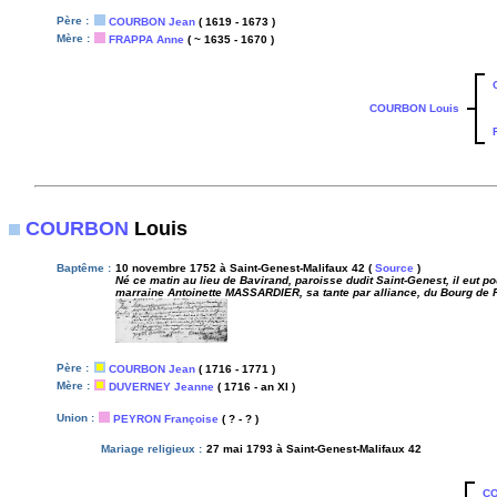
Père :
COURBON Jean
( 1619 - 1673 )
Mère :
FRAPPA Anne
( ~ 1635 - 1670 )
COURBON Louis
COURBON
Louis
Baptême :
10 novembre 1752 à Saint-Genest-Malifaux 42 (
Source
)
Né ce matin au lieu de Bavirand, paroisse dudit Saint-Genest, il eut 
marraine Antoinette MASSARDIER, sa tante par alliance, du Bourg de Pl
Père :
COURBON Jean
( 1716 - 1771 )
Mère :
DUVERNEY Jeanne
( 1716 - an XI )
Union :
PEYRON Françoise
( ? - ? )
Mariage religieux :
27 mai 1793 à Saint-Genest-Malifaux 42
CO