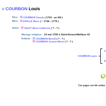
COURBON
Louis
Père :
COURBON Claude
( 1733 - an XIII )
Mère :
EPALLE Marie
( ~ 1736 - 1779 )
Union :
VALET Marie-Catherine
( ? - ? )
Mariage religieux :
14 mai 1782 à Saint-Genest-Malifaux 42
Enfants :
COURBON Benoît
( ? - ? )
COURBON Jeanne-Marie
( ? - ? )
C
COURBON Louis
E
Ces pages ont été créées