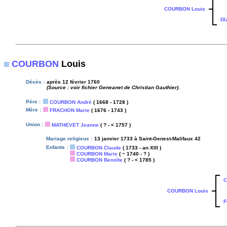
COURBON Louis
DU
COURBON
Louis
Décès :
après 12 février 1760
(Source : voir fichier Geneanet de Christian Gauthier).
Père :
COURBON André
( 1668 - 1728 )
Mère :
FRACHON Marie
( 1676 - 1743 )
Union :
MATHEVET Jeanne
( ? - < 1757 )
Mariage religieux :
13 janvier 1733 à Saint-Genest-Malifaux 42
Enfants :
COURBON Claude
( 1733 - an XIII )
COURBON Marie
( ~ 1740 - ? )
COURBON Benoîte
( ? - < 1785 )
C
COURBON Louis
F