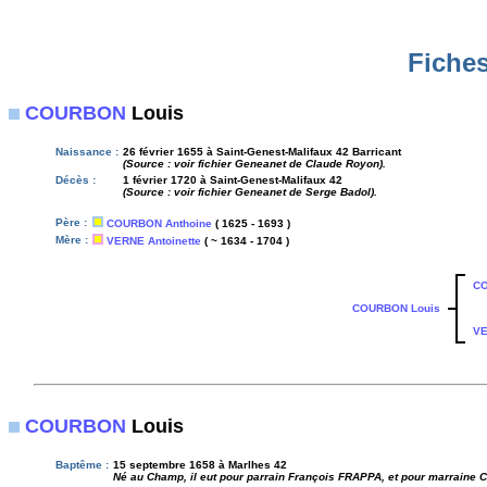
Fiches
COURBON
Louis
Naissance :
26 février 1655 à Saint-Genest-Malifaux 42 Barricant
(Source : voir fichier Geneanet de Claude Royon).
Décès :
1 février 1720 à Saint-Genest-Malifaux 42
(Source : voir fichier Geneanet de Serge Badol).
Père :
COURBON Anthoine
( 1625 - 1693 )
Mère :
VERNE Antoinette
( ~ 1634 - 1704 )
CO
COURBON Louis
VE
COURBON
Louis
Baptême :
15 septembre 1658 à Marlhes 42
Né au Champ, il eut pour parrain François FRAPPA, et pour marraine C